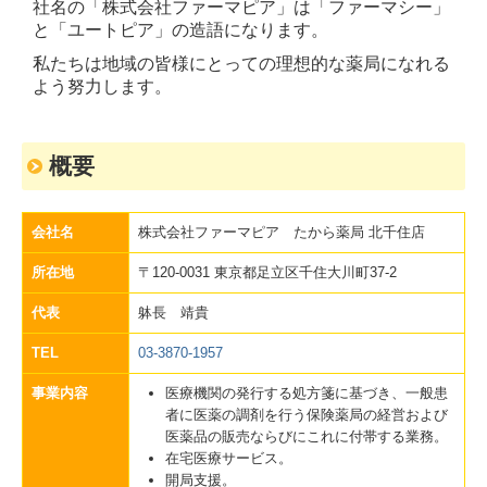
社名の「株式会社ファーマピア」は「ファーマシー」
と「ユートピア」の造語になります。
私たちは地域の皆様にとっての理想的な薬局になれる
よう努力します。
概要
会社名
株式会社ファーマピア たから薬局 北千住店
所在地
〒120-0031 東京都足立区千住大川町37-2
代表
躰長 靖貴
TEL
03-3870-1957
事業内容
医療機関の発行する処方箋に基づき、一般患
者に医薬の調剤を行う保険薬局の経営および
医薬品の販売ならびにこれに付帯する業務。
在宅医療サービス。
開局支援。