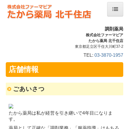
ホーム
調剤薬局
店舗情報
株式会社ファーマピア
たから薬局 北千住店
交通案内
東京都足立区千住大川町37-2
TEL:
03-3870-1957
処方箋の受付・調剤
ジェネリック薬について
店舗情報
開局支援について
ごあいさつ
お問い合わせ
たから薬局は私が経営を引き継いで4年目になりま
す。
薬局として正確な「調剤業務」「服薬指導」はもちろ