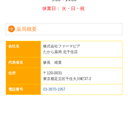
休業日：
火・日・祝
薬局概要
会社名
株式会社ファーマピア
たから薬局 北千住店
代表者名
躰長 靖貴
住所
〒120-0031
東京都足立区千住大川町37-2
電話番号
03-3870-1957